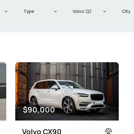
Produced
Price
765
2018
2024
400
Keyless entry (13)
Leat
Winter tires (6)
$
90,000
Volvo CX90