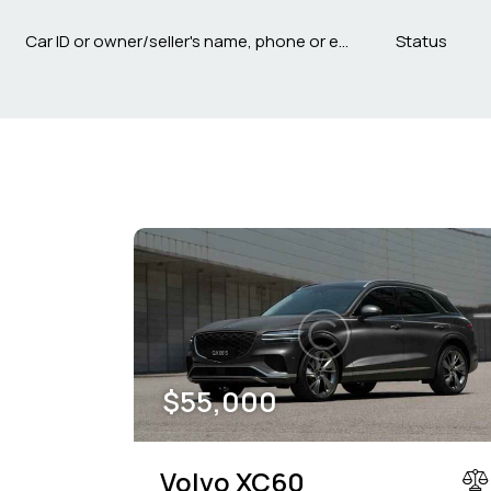
Mileage
Engine size
100
185000
0
Climate control (12)
Heated seats (14)
Navigation system (17)
Power windows (10)
$
55,000
Volvo XC60