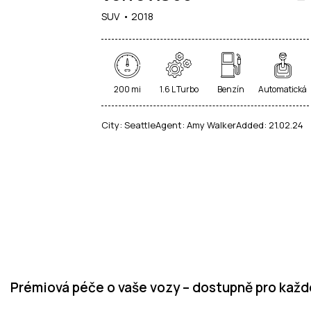
SUV
2018
200 mi
1.6 L Turbo
Benzín
Automatická
City:
Seattle
Agent:
Amy Walker
Added:
21.02.24
Prémiová péče o vaše vozy – dostupně pro kaž