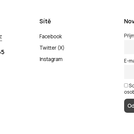
Sítě
Nov
Příj
z
Facebook
Twitter (X)
65
Instagram
E-ma
So
osob