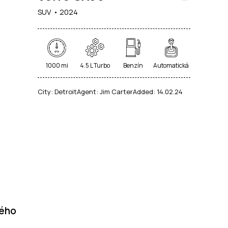
SUV
2024
1000 mi
4.5 L Turbo
Benzín
Automatická
City:
Detroit
Agent:
Jim Carter
Added:
14.02.24
dého