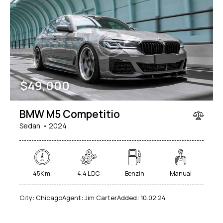
Mileage
Engine size
$
49,000
100
185000
0
765
Produced
Price
BMW M5 Competitio
2018
2024
400
250000
Sedan
2024
Climate control (12)
Heated seats (14)
Keyless entry (13)
Leather seats (14)
Navigation system (17)
Power windows (10)
45K mi
4.4 L DC
Benzín
Manual
Winter tires (6)
City:
Chicago
Agent:
Jim Carter
Added:
10.02.24