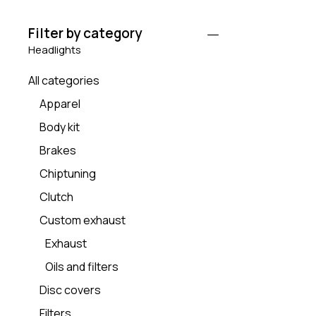
Filter by category
Headlights
All categories
Apparel
Body kit
Brakes
Chiptuning
Clutch
Custom exhaust
Exhaust
Oils and filters
Disc covers
Filters