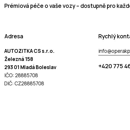
Prémiová péče o vaše vozy – dostupně pro kaž
Adresa
Rychlý kont
AUTOZITKA CS s.r.o.
info@operakp
Železná 158
+420 775 4
293 01 Mladá Boleslav
IČO: 28885708
DIČ: CZ28885708