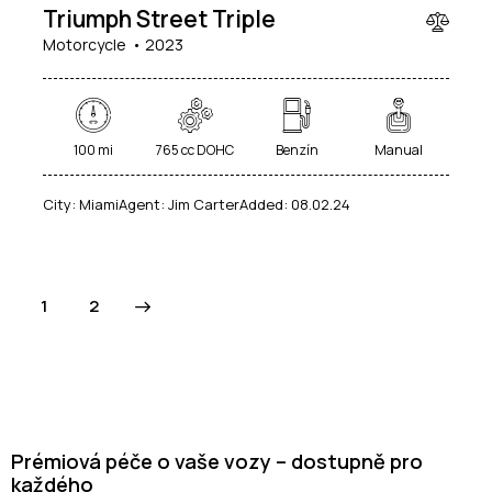
Triumph Street Triple
Motorcycle
2023
100 mi
765 cc DOHC
Benzín
Manual
City:
Miami
Agent:
Jim Carter
Added:
08.02.24
>
1
2
Prémiová péče o vaše vozy – dostupně pro
každého