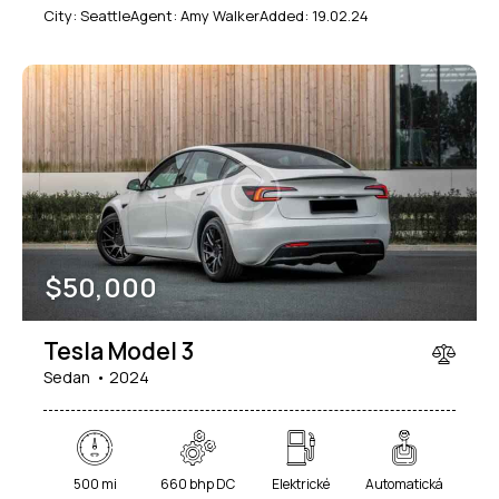
City:
Seattle
Agent:
Amy Walker
Added:
19.02.24
$
50,000
Tesla Model 3
Sedan
2024
500 mi
660 bhp DC
Elektrické
Automatická