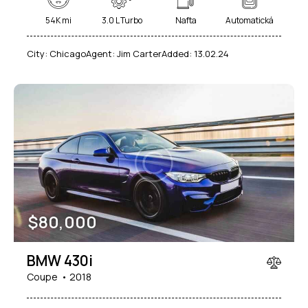
54K mi
3.0 L Turbo
Nafta
Automatická
City:
Chicago
Agent:
Jim Carter
Added:
13.02.24
$
80,000
BMW 430i
Coupe
2018