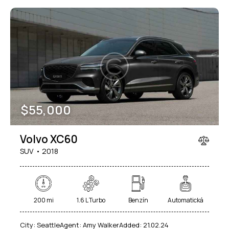
$
55,000
Volvo XC60
SUV
2018
200 mi
1.6 L Turbo
Benzín
Automatická
City:
Seattle
Agent:
Amy Walker
Added:
21.02.24