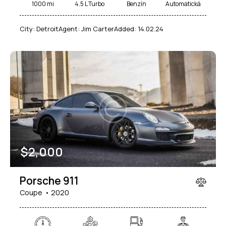
1000 mi
4.5 L Turbo
Benzín
Automatická
City:
Detroit
Agent:
Jim Carter
Added:
14.02.24
$
2,000
Porsche 911
Coupe
2020