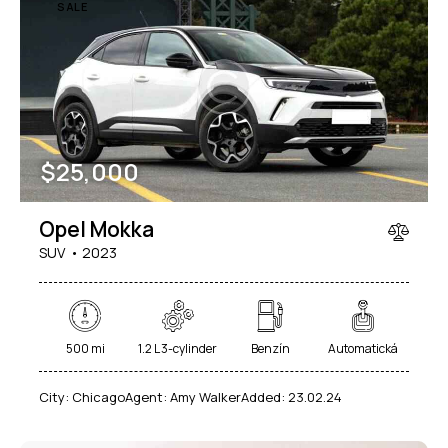
SALE
Mileage
Engine size
$
25,000
100
185000
0
765
Produced
Price
Opel Mokka
2018
2024
400
250000
SUV
2023
Climate control (12)
Heated seats (14)
Keyless entry (13)
Leather seats (14)
Navigation system (17)
Power windows (10)
500 mi
1.2 L 3-cylinder
Benzín
Automatická
Winter tires (6)
City:
Chicago
Agent:
Amy Walker
Added:
23.02.24