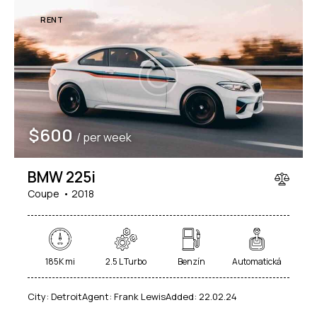
RENT
$
600
/ per week
BMW 225i
Coupe
2018
185K mi
2.5 L Turbo
Benzín
Automatická
City:
Detroit
Agent:
Frank Lewis
Added:
22.02.24