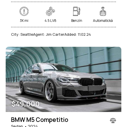
3K mi
4.5 L V8
Benzín
Automatická
City:
Seattle
Agent:
Jim Carter
Added:
11.02.24
$
49,000
BMW M5 Competitio
Sedan
2024