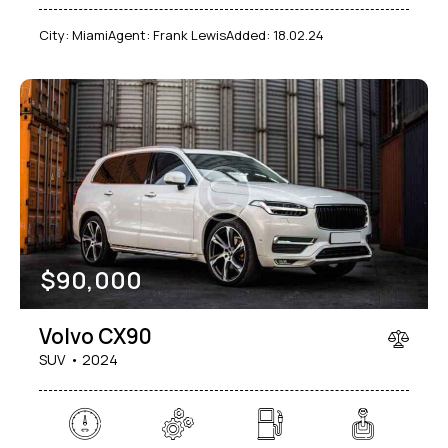
City:
Miami
Agent:
Frank Lewis
Added:
18.02.24
$
90,000
Volvo CX90
SUV
2024