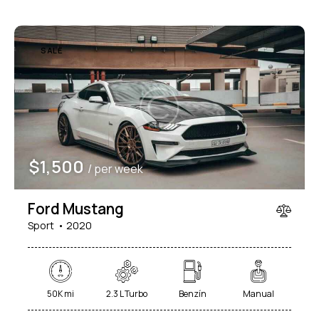
SALE
$
1,500
/ per week
Ford Mustang
Sport
2020
50K mi
2.3 L Turbo
Benzín
Manual