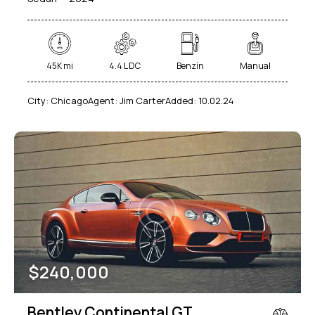
45K mi
4.4 L DC
Benzín
Manual
City:
Chicago
Agent:
Jim Carter
Added:
10.02.24
$
240,000
Bentley Continental GT