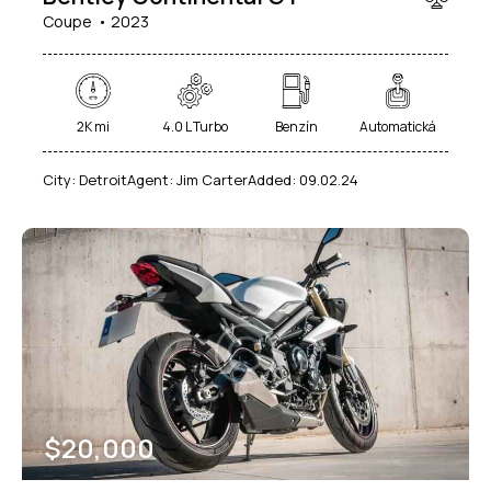
Coupe
2023
2K mi
4.0 L Turbo
Benzín
Automatická
City:
Detroit
Agent:
Jim Carter
Added:
09.02.24
$
20,000