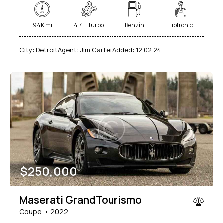
94K mi
4.4 L Turbo
Benzín
Tiptronic
City:
Detroit
Agent:
Jim Carter
Added:
12.02.24
$
250,000
Maserati GrandTourismo
Coupe
2022