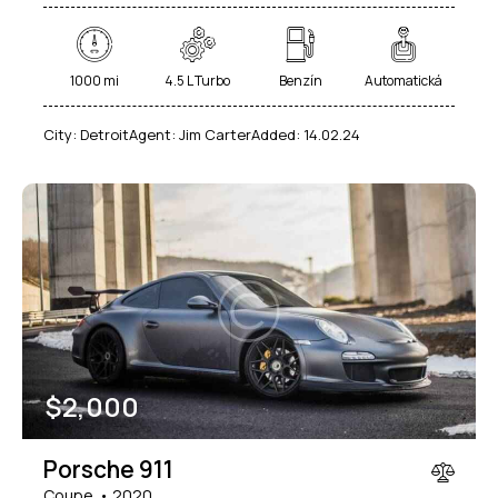
1000 mi
4.5 L Turbo
Benzín
Automatická
City:
Detroit
Agent:
Jim Carter
Added:
14.02.24
$
2,000
Porsche 911
Coupe
2020