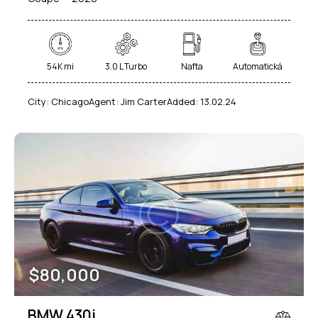
54K mi
3.0 L Turbo
Nafta
Automatická
City:
Chicago
Agent:
Jim Carter
Added:
13.02.24
$
80,000
BMW 430i