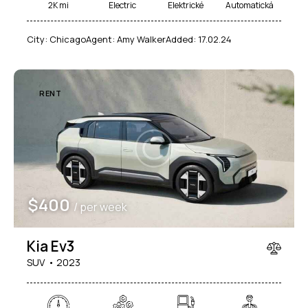
2K mi
Electric
Elektrické
Automatická
City:
Chicago
Agent:
Amy Walker
Added:
17.02.24
RENT
$
400
/ per week
Kia Ev3
SUV
2023