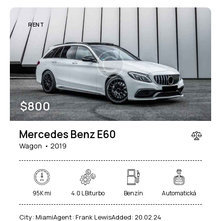
RENT
$
800
Mercedes Benz E60
Wagon
2019
95K mi
4.0 L Biturbo
Benzín
Automatická
City:
Miami
Agent:
Frank Lewis
Added:
20.02.24