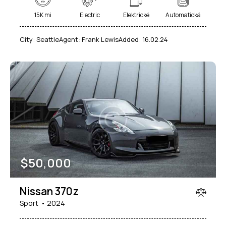
15K mi
Electric
Elektrické
Automatická
City:
Seattle
Agent:
Frank Lewis
Added:
16.02.24
$
50,000
Nissan 370z
Sport
2024