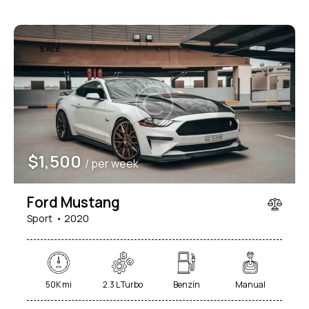
SALE
$
1,500
/ per week
Ford Mustang
Sport
2020
50K mi
2.3 L Turbo
Benzín
Manual