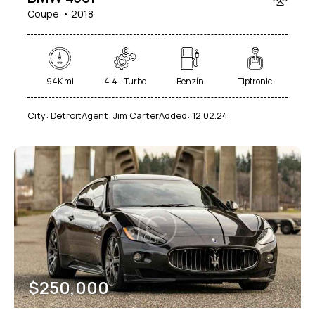
Coupe
2018
94K mi
4.4 L Turbo
Benzín
Tiptronic
City:
Detroit
Agent:
Jim Carter
Added:
12.02.24
$
250,000