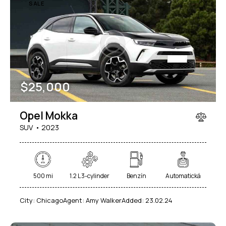
SALE
Mileage
Engine size
$
25,000
100
185000
0
765
Produced
Price
Opel Mokka
2018
2024
400
250000
SUV
2023
Climate control (12)
Heated seats (14)
Keyless entry (13)
Leather seats (14)
Navigation system (17)
Power windows (10)
500 mi
1.2 L 3-cylinder
Benzín
Automatická
Winter tires (6)
City:
Chicago
Agent:
Amy Walker
Added:
23.02.24