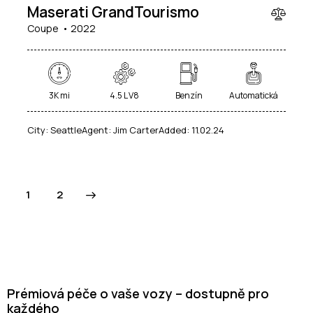
Maserati GrandTourismo
Coupe
2022
3K mi
4.5 L V8
Benzín
Automatická
City:
Seattle
Agent:
Jim Carter
Added:
11.02.24
>
1
2
Prémiová péče o vaše vozy – dostupně pro
každého