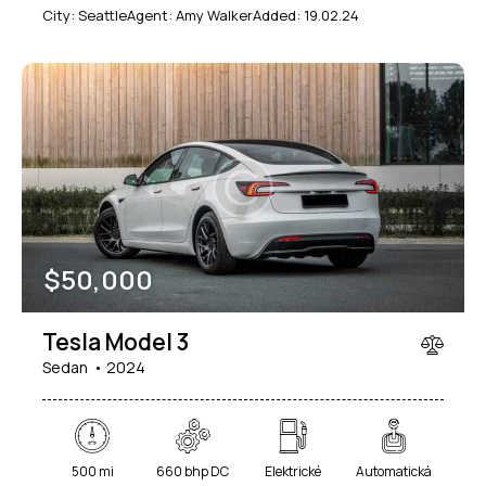
City:
Seattle
Agent:
Amy Walker
Added:
19.02.24
$
50,000
Tesla Model 3
Sedan
2024
500 mi
660 bhp DC
Elektrické
Automatická