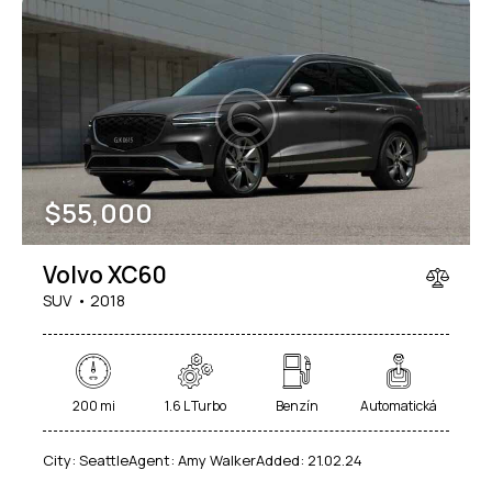
$
55,000
Volvo XC60
SUV
2018
200 mi
1.6 L Turbo
Benzín
Automatická
City:
Seattle
Agent:
Amy Walker
Added:
21.02.24