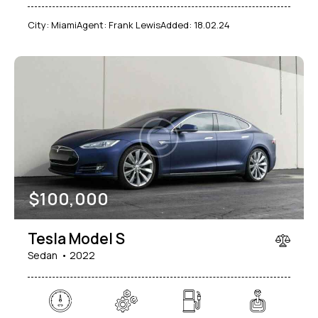
City:
Miami
Agent:
Frank Lewis
Added:
18.02.24
$
100,000
Tesla Model S
Sedan
2022