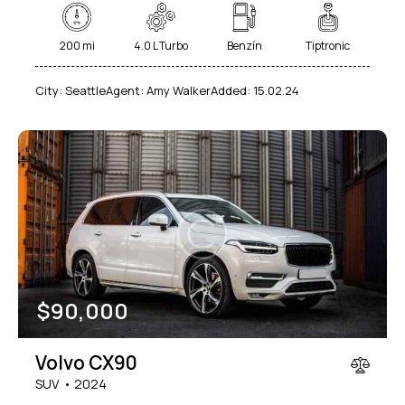
200 mi
4.0 L Turbo
Benzín
Tiptronic
City:
Seattle
Agent:
Amy Walker
Added:
15.02.24
$
90,000
Volvo CX90
SUV
2024