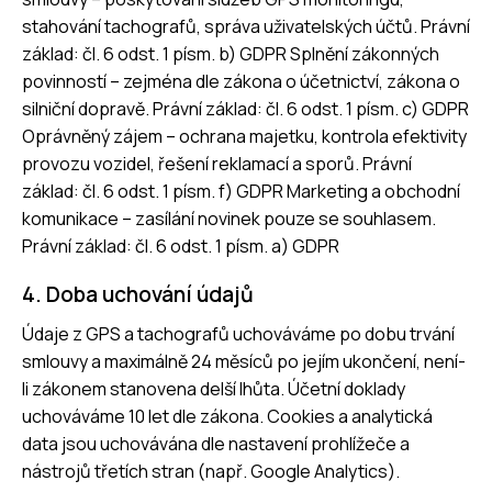
stahování tachografů, správa uživatelských účtů. Právní
základ: čl. 6 odst. 1 písm. b) GDPR Splnění zákonných
povinností – zejména dle zákona o účetnictví, zákona o
silniční dopravě. Právní základ: čl. 6 odst. 1 písm. c) GDPR
Oprávněný zájem – ochrana majetku, kontrola efektivity
provozu vozidel, řešení reklamací a sporů. Právní
základ: čl. 6 odst. 1 písm. f) GDPR Marketing a obchodní
komunikace – zasílání novinek pouze se souhlasem.
Právní základ: čl. 6 odst. 1 písm. a) GDPR
4. Doba uchování údajů
Údaje z GPS a tachografů uchováváme po dobu trvání
smlouvy a maximálně 24 měsíců po jejím ukončení, není-
li zákonem stanovena delší lhůta. Účetní doklady
uchováváme 10 let dle zákona. Cookies a analytická
data jsou uchovávána dle nastavení prohlížeče a
nástrojů třetích stran (např. Google Analytics).