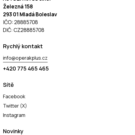
Železná 158
293 01 Mladá Boleslav
IČO: 28885708
DIČ: CZ28885708
Rychlý kontakt
info@operakplus.cz
+420 775 465 465
Sítě
Facebook
Twitter (X)
Instagram
Novinky