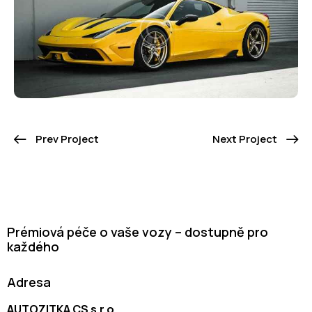
Prev Project
Next Project
Prémiová péče o vaše vozy – dostupně pro
každého
Adresa
AUTOZITKA CS s.r.o.