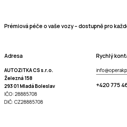
z
5
Prémiová péče o vaše vozy – dostupně pro kaž
Adresa
Rychlý kont
AUTOZITKA CS s.r.o.
info@operakp
Železná 158
+420 775 4
293 01 Mladá Boleslav
IČO: 28885708
DIČ: CZ28885708