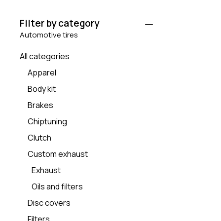
Filter by category
Automotive tires
All categories
Apparel
Body kit
Brakes
Chiptuning
Clutch
Custom exhaust
Exhaust
Oils and filters
Disc covers
Filters