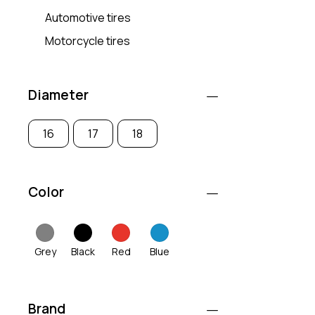
Automotive tires
Motorcycle tires
Diameter
16
17
18
Color
Grey
Black
Red
Blue
Brand