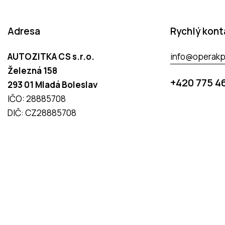
Adresa
Rychlý kont
AUTOZITKA CS s.r.o.
info@operakp
Železná 158
+420 775 4
293 01 Mladá Boleslav
IČO: 28885708
DIČ: CZ28885708