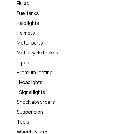
Fluids
Fuel tanks
Halo lights
Helmets
Motor parts
Motorcycle brakes
Pipes
Premium lighting
Headlights
Signal lights
Shock absorbers
Suspension
Tools
Wheels & tires