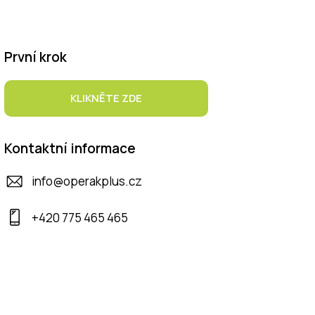
První krok
KLIKNĚTE ZDE
Kontaktní informace
info@operakplus.cz
+420 775 465 465