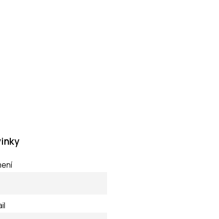
inky
mení
il