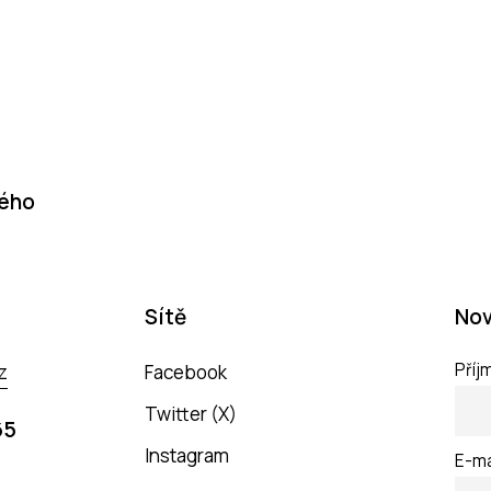
dého
Sítě
Nov
Příj
z
Facebook
Twitter (X)
65
Instagram
E-ma