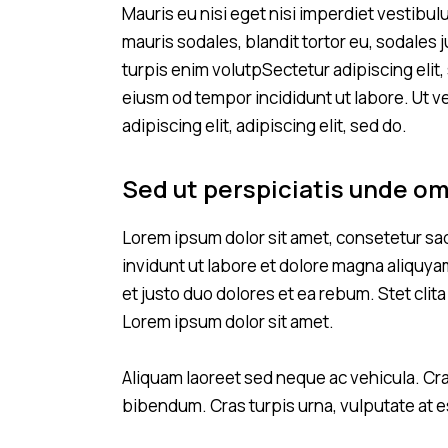
Mauris eu nisi eget nisi imperdiet vestibu
mauris sodales, blandit tortor eu, sodales j
turpis enim volutpSectetur adipiscing elit,
eiusm od tempor incididunt ut labore. Ut ve
adipiscing elit, adipiscing elit, sed do.
Sed ut perspiciatis unde om
Lorem ipsum dolor sit amet, consetetur sa
invidunt ut labore et dolore magna aliquya
et justo duo dolores et ea rebum. Stet cli
Lorem ipsum dolor sit amet.
Aliquam laoreet sed neque ac vehicula. Cra
bibendum. Cras turpis urna, vulputate at es