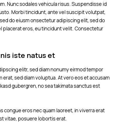
lum. Nunc sodales vehicula risus. Suspendisse id
usto. Morbi tincidunt, ante vel suscipit volutpat,
 sed do eiusm onsectetur adipiscing elit, sed do
l placerat eros, eu tincidunt velit. Consectetur
nis iste natus et
dipscing elitr, sed diam nonumy eirmod tempor
m erat, sed diam voluptua. At vero eos et accusam
ta kasd gubergren, no sea takimata sanctus est
s congue eros nec quam laoreet, in viverra erat
t vitae, posuere lobortis erat.