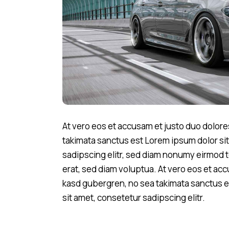
At vero eos et accusam et justo duo dolore
takimata sanctus est Lorem ipsum dolor si
sadipscing elitr, sed diam nonumy eirmod 
erat, sed diam voluptua. At vero eos et acc
kasd gubergren, no sea takimata sanctus e
sit amet, consetetur sadipscing elitr.