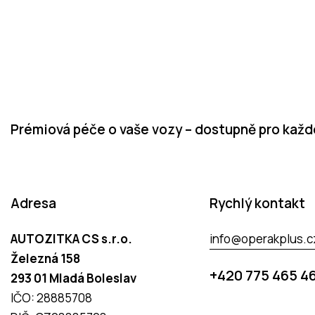
Prémiová péče o vaše vozy – dostupně pro kaž
Adresa
Rychlý kontakt
AUTOZITKA CS s.r.o.
info@operakplus.c
Železná 158
+420 775 465 4
293 01 Mladá Boleslav
IČO: 28885708