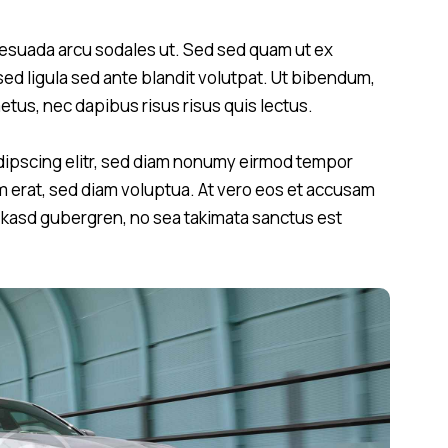
esuada arcu sodales ut. Sed sed quam ut ex
d ligula sed ante blandit volutpat. Ut bibendum,
metus, nec dapibus risus risus quis lectus.
dipscing elitr, sed diam nonumy eirmod tempor
m erat, sed diam voluptua. At vero eos et accusam
ta kasd gubergren, no sea takimata sanctus est