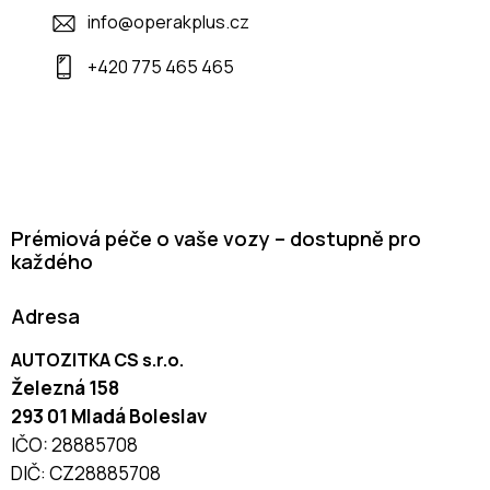
info@operakplus.cz
+420 775 465 465
Prémiová péče o vaše vozy – dostupně pro
každého
Adresa
AUTOZITKA CS s.r.o.
Železná 158
293 01 Mladá Boleslav
IČO: 28885708
DIČ: CZ28885708