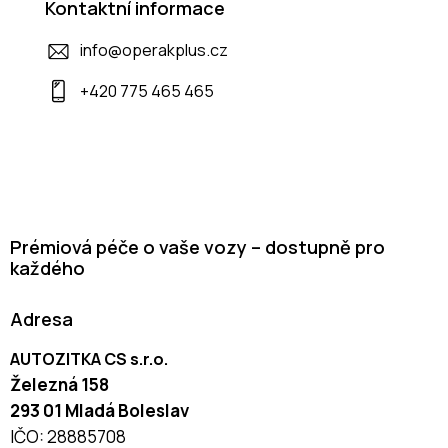
Kontaktní informace
info@operakplus.cz
+420 775 465 465
Prémiová péče o vaše vozy – dostupně pro
každého
Adresa
AUTOZITKA CS s.r.o.
Železná 158
293 01 Mladá Boleslav
IČO: 28885708