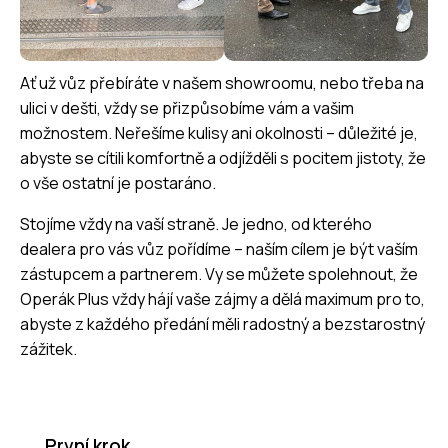
Ať už vůz přebíráte v našem showroomu, nebo třeba na
ulici v dešti, vždy se přizpůsobíme vám a vašim
možnostem. Neřešíme kulisy ani okolnosti – důležité je,
abyste se cítili komfortně a odjížděli s pocitem jistoty, že
o vše ostatní je postaráno.
Stojíme vždy na vaší straně. Je jedno, od kterého
dealera pro vás vůz pořídíme – naším cílem je být vaším
zástupcem a partnerem. Vy se můžete spolehnout, že
Operák Plus vždy hájí vaše zájmy a dělá maximum pro to,
abyste z každého předání měli radostný a bezstarostný
zážitek.
První krok