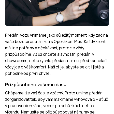
Předání vozu vnímáme jako důležitý moment, kdy začíná
vaše bezstarostná jízda s Operákem Plus. Každý klient
má jiné potřeby a očekávání, proto se vždy
přizpůsobíme. Ať už chcete slavnostní předání v
showroomu, nebo rychlé předání na ulici před kanceláří,
vždy jde o váš komfort. Náš cíl je, abyste se cítili jistě a
pohodlně od první chvíle.
Přizpůsobeno vašemu času
Chápeme, že váš čas je vzácný. Proto umíme předání
zorganizovat tak, aby vám maximálně vyhovovalo – ať už
v pracovní den ráno, večer po schůzkách nebo o
víkendu. Nemusíte se přizpůsobovat nám, my se