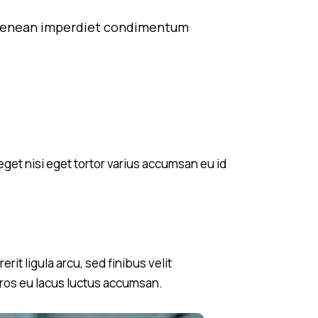
at. Aenean imperdiet condimentum
eget nisi eget tortor varius accumsan eu id
it ligula arcu, sed finibus velit
eros eu lacus luctus accumsan.