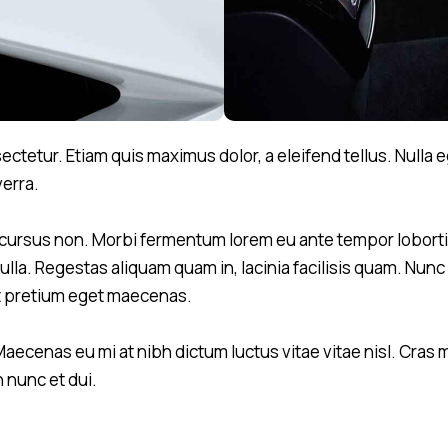
tetur. Etiam quis maximus dolor, a eleifend tellus. Nulla e
verra.
cursus non. Morbi fermentum lorem eu ante tempor lobortis. 
lla. Regestas aliquam quam in, lacinia facilisis quam. Nunc 
at pretium eget maecenas.
aecenas eu mi at nibh dictum luctus vitae vitae nisl. Cras 
 nunc et dui.