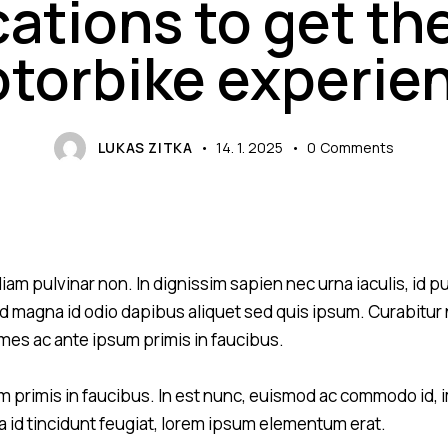
cations to get th
torbike experie
LUKAS ZITKA
14. 1. 2025
0
Comments
diam pulvinar non. In dignissim sapien nec urna iaculis, id p
d magna id odio dapibus aliquet sed quis ipsum. Curabitur nis
es ac ante ipsum primis in faucibus.
 primis in faucibus. In est nunc, euismod ac commodo id, i
ula id tincidunt feugiat, lorem ipsum elementum erat.