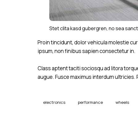
Stet clita kasd gubergren, no sea sanct
Proin tincidunt, dolor vehicula molestie cu
ipsum, non finibus sapien consectetur in.
Class aptent taciti sociosqu ad litora tor
augue. Fusce maximus interdum ultricies. P
electronics
performance
wheels