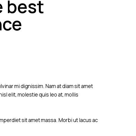
e best
nce
ulvinar mi dignissim. Nam at diam sit amet
l elit, molestie quis leo at, mollis
mperdiet sit amet massa. Morbi ut lacus ac