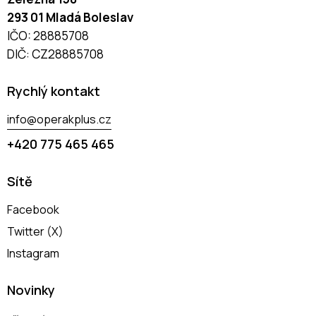
293 01 Mladá Boleslav
IČO: 28885708
DIČ: CZ28885708
Rychlý kontakt
info@operakplus.cz
+420 775 465 465
Sítě
Facebook
Twitter (X)
Instagram
Novinky