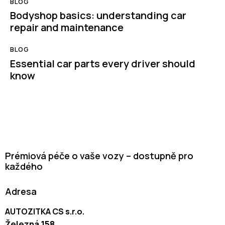
BLOG
Bodyshop basics: understanding car
repair and maintenance
BLOG
Essential car parts every driver should
know
Prémiová péče o vaše vozy – dostupně pro
každého
Adresa
AUTOZITKA CS s.r.o.
Železná 158