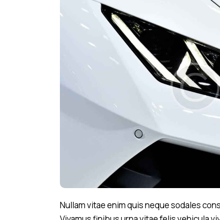
Nullam vitae enim quis neque sodales consec
Vivamus finibus urna vitae felis vehicula vi