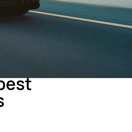
best
s