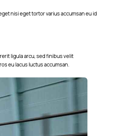
eget nisi eget tortor varius accumsan eu id
it ligula arcu, sed finibus velit
eros eu lacus luctus accumsan.