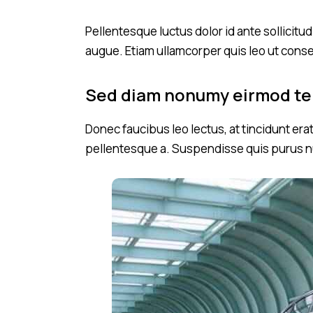
Pellentesque luctus dolor id ante sollicit
augue. Etiam ullamcorper quis leo ut cons
Sed diam nonumy eirmod t
Donec faucibus leo lectus, at tincidunt era
pellentesque a. Suspendisse quis purus nu