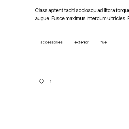
Class aptent taciti sociosqu ad litora tor
augue. Fusce maximus interdum ultricies. P
accessories
exterior
fuel
1