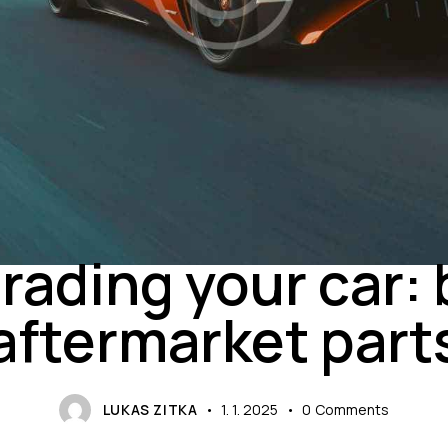
BLOG
rading your car: 
aftermarket part
LUKAS ZITKA
1. 1. 2025
0
Comments