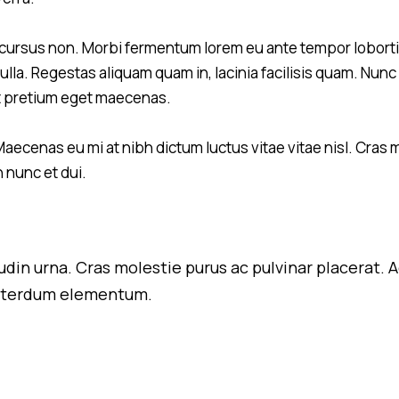
cursus non. Morbi fermentum lorem eu ante tempor lobortis. 
lla. Regestas aliquam quam in, lacinia facilisis quam. Nunc 
at pretium eget maecenas.
aecenas eu mi at nibh dictum luctus vitae vitae nisl. Cras 
 nunc et dui.
citudin urna. Cras molestie purus ac pulvinar placer
 interdum elementum.