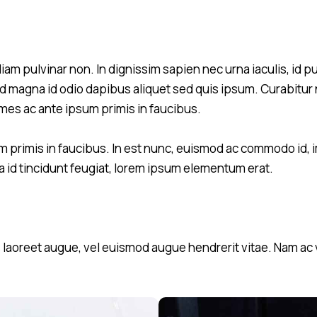
diam pulvinar non. In dignissim sapien nec urna iaculis, id p
d magna id odio dapibus aliquet sed quis ipsum. Curabitur nis
es ac ante ipsum primis in faucibus.
 primis in faucibus. In est nunc, euismod ac commodo id, i
ula id tincidunt feugiat, lorem ipsum elementum erat.
aoreet augue, vel euismod augue hendrerit vitae. Nam ac ve