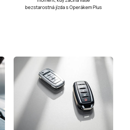
moment, kdy začíná vaše
bezstarostná jízda s Operákem Plus