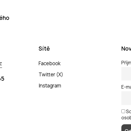
dého
Sítě
Nov
Příj
z
Facebook
Twitter (X)
65
Instagram
E-ma
So
osob